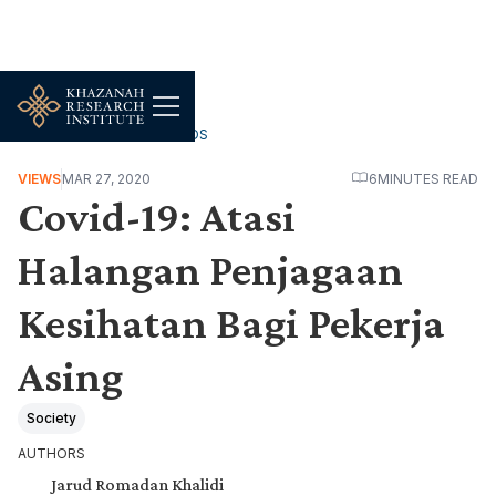
WORK, JOBS & LIVELIHOODS
VIEWS
MAR 27, 2020
6
MINUTES READ
Covid-19: Atasi
Halangan Penjagaan
Kesihatan Bagi Pekerja
Asing
Society
AUTHORS
Jarud Romadan Khalidi