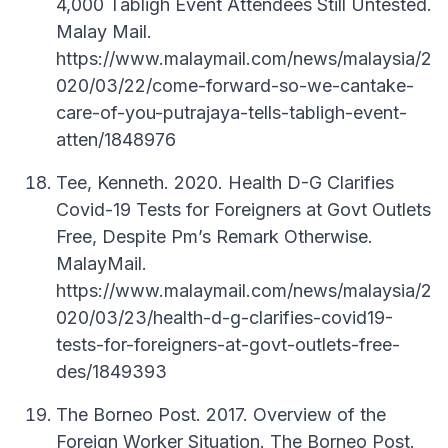
4,000 Tabligh Event Attendees Still Untested.
Malay Mail.
https://www.malaymail.com/news/malaysia/2
020/03/22/come-forward-so-we-cantake-
care-of-you-putrajaya-tells-tabligh-event-
atten/1848976
Tee, Kenneth. 2020. Health D-G Clarifies
Covid-19 Tests for Foreigners at Govt Outlets
Free, Despite Pm’s Remark Otherwise.
MalayMail.
https://www.malaymail.com/news/malaysia/2
020/03/23/health-d-g-clarifies-covid19-
tests-for-foreigners-at-govt-outlets-free-
des/1849393
The Borneo Post. 2017. Overview of the
Foreign Worker Situation. The Borneo Post.