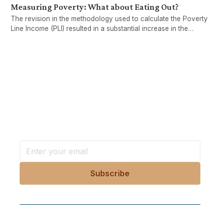
Measuring Poverty: What about Eating Out?
The revision in the methodology used to calculate the Poverty
Line Income (PLI) resulted in a substantial increase in the
absolute poverty rate. However, the new PLI does not account
for the costs of eating out, which has increasingly become a
necessity for poor households.
Want more stories like these
in your inbox?
Stay ahead with KRI, sign up for research updates,
events, and more