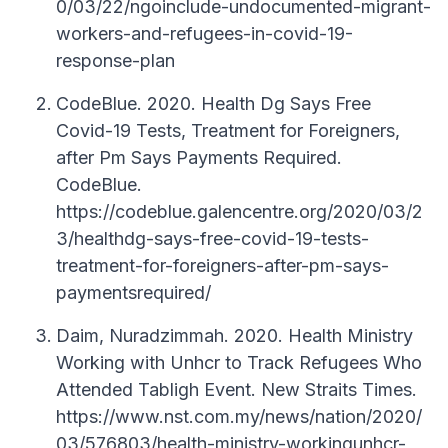
0/03/22/ngoinclude-undocumented-migrant-
workers-and-refugees-in-covid-19-
response-plan
CodeBlue. 2020. Health Dg Says Free
Covid-19 Tests, Treatment for Foreigners,
after Pm Says Payments Required.
CodeBlue.
https://codeblue.galencentre.org/2020/03/2
3/healthdg-says-free-covid-19-tests-
treatment-for-foreigners-after-pm-says-
paymentsrequired/
Daim, Nuradzimmah. 2020. Health Ministry
Working with Unhcr to Track Refugees Who
Attended Tabligh Event. New Straits Times.
https://www.nst.com.my/news/nation/2020/
03/576803/health-ministry-workingunhcr-