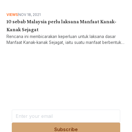
VIEWS
NOV 18, 2021
10 sebab Malaysia perlu laksana Manfaat Kanak-
Kanak Sejagat
Rencana ini membicarakan keperluan untuk laksana dasar
Manfaat Kanak-kanak Sejagat, iaitu suatu manfaat berbentuk
wang tunai untuk kanak-kanak bagi menguatkan sistem
perlindungan sosial untuk keluarga Malaysia.
Want more stories like these
in your inbox?
Stay ahead with KRI, sign up for research updates,
events, and more