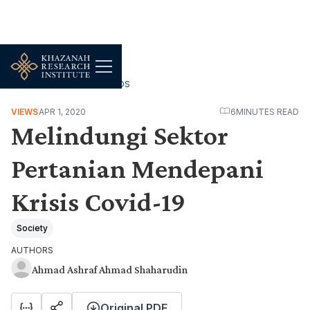
WORK, JOBS & LIVELIHOODS
VIEWS
APR 1, 2020
6
MINUTES READ
Melindungi Sektor
Pertanian Mendepani
Krisis Covid-19
Society
AUTHORS
Ahmad Ashraf Ahmad Shaharudin
Original PDF