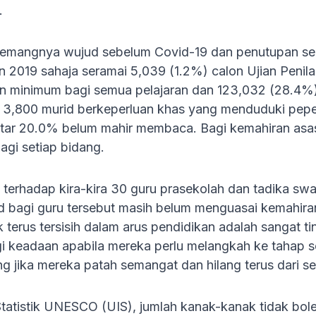
.
mangnya wujud sebelum Covid-19 dan penutupan seko
un 2019 sahaja seramai 5,039 (1.2%) calon Ujian Pen
 minimum bagi semua pelajaran dan 123,032 (28.4%) 
g 3,800 murid berkeperluan khas yang menduduki pepe
itar 20.0% belum mahir membaca. Bagi kemahiran asas 
agi setiap bidang.
ni terhadap kira-kira 30 guru prasekolah dan tadika
 bagi guru tersebut masih belum menguasai kemahiran
uk terus tersisih dalam arus pendidikan adalah sangat t
 keadaan apabila mereka perlu melangkah ke tahap s
g jika mereka patah semangat dan hilang terus dari se
 Statistik UNESCO (UIS), jumlah kanak-kanak tidak bo