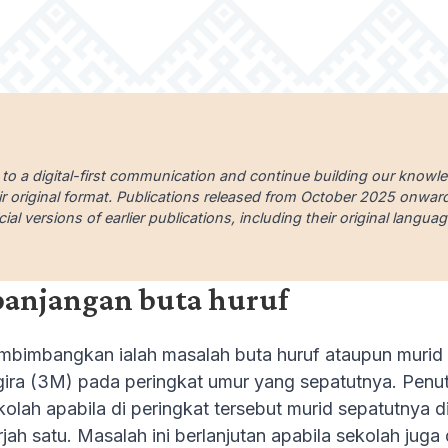
 to a digital-first communication and continue building our knowl
ir original format. Publications released from October 2025 onward a
cial versions of earlier publications, including their original lang
panjangan buta huruf
embimbangkan ialah masalah buta huruf ataupun muri
ira (3M) pada peringkat umur yang sepatutnya. Penu
ekolah apabila di peringkat tersebut murid sepatutny
ah satu. Masalah ini berlanjutan apabila sekolah juga