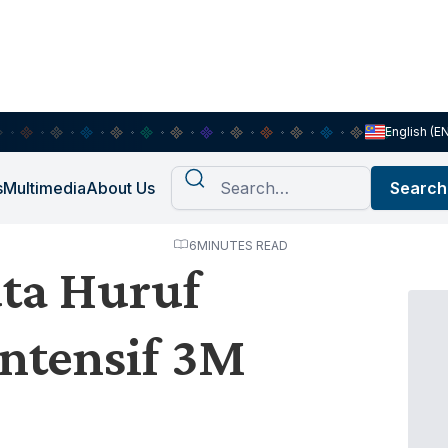
English (E
s
Multimedia
About Us
6
MINUTES READ
uta Huruf
ntensif 3M