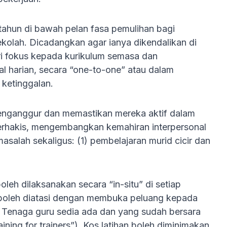
tahun di bawah pelan fasa pemulihan bagi
olah. Dicadangkan agar ianya dikendalikan di
i fokus kepada kurikulum semasa dan
 harian, secara “one-to-one” atau dalam
ketinggalan.
enganggur dan memastikan mereka aktif dalam
erhakis, mengembangkan kemahiran interpersonal
 masalah sekaligus: (1) pembelajaran murid cicir dan
leh dilaksanakan secara “in-situ” di setiap
ti boleh diatasi dengan membuka peluang kepada
n. Tenaga guru sedia ada dan yang sudah bersara
ining for trainers”). Kos latihan boleh diminimakan