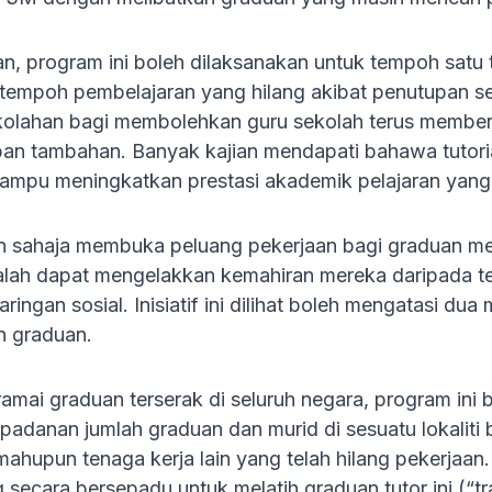
n, program ini boleh dilaksanakan untuk tempoh satu 
empoh pembelajaran yang hilang akibat penutupan sek
kolahan bagi membolehkan guru sekolah terus member
n tambahan. Banyak kajian mendapati bahawa tutorial
ampu meningkatkan prestasi akademik pelajaran yang 
an sahaja membuka peluang pekerjaan bagi graduan m
lah dapat mengelakkan kemahiran mereka daripada t
ringan sosial. Inisiatif ini dilihat boleh mengatasi dua
n graduan.
ai graduan terserak di seluruh negara, program ini bo
ksepadanan jumlah graduan dan murid di sesuatu lokali
mahupun tenaga kerja lain yang telah hilang pekerjaa
secara bersepadu untuk melatih graduan tutor ini (“tra