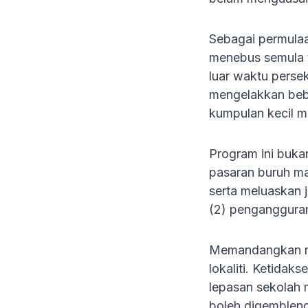
Sebagai permulaa
menebus semula t
luar waktu perse
mengelakkan beba
kumpulan kecil m
Program ini buk
pasaran buruh ma
serta meluaskan ja
(2) penganggura
Memandangkan ram
lokaliti. Ketida
lepasan sekolah 
boleh digembleng 