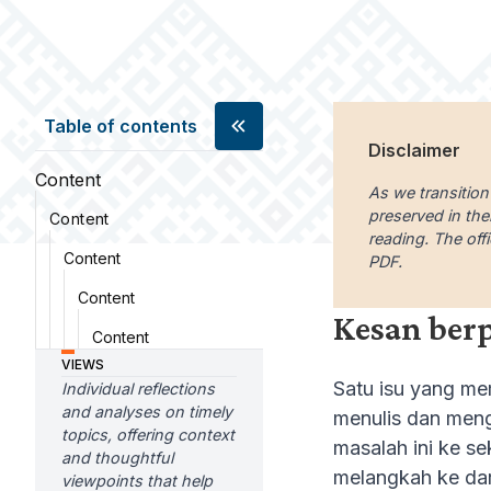
Table of contents
Disclaimer
Content
As we transition
preserved in the
Content
reading. The offi
Content
PDF.
Content
Kesan ber
Content
VIEWS
Satu isu yang m
Individual reflections
and analyses on timely
menulis dan meng
topics, offering context
masalah ini ke s
and thoughtful
melangkah ke darj
viewpoints that help