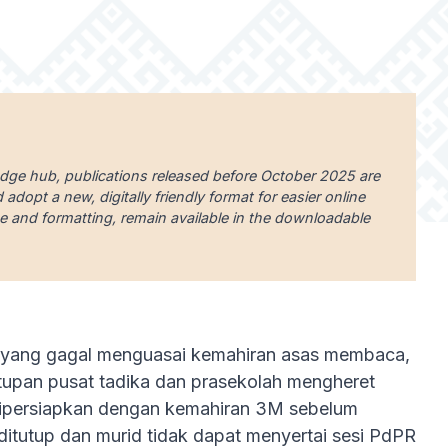
edge hub, publications released before October 2025 are
dopt a new, digitally friendly format for easier online
uage and formatting, remain available in the downloadable
d yang gagal menguasai kemahiran asas membaca,
tupan pusat tadika dan prasekolah mengheret
a dipersiapkan dengan kemahiran 3M sebelum
 ditutup dan murid tidak dapat menyertai sesi PdPR