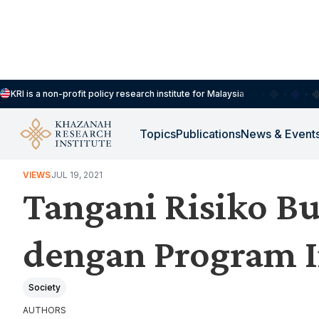
KRI is a non-profit policy research institute for Malaysia
Topics
Publications
News & Event
WORK, JOBS & LIVELIHOODS
VIEWS
JUL 19, 2021
Tangani Risiko B
dengan Program I
Society
AUTHORS