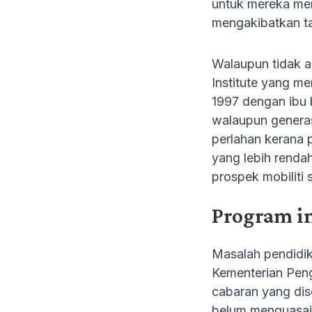
untuk mereka men
mengakibatkan ta
Walaupun tidak ad
Institute yang m
1997 dengan ibu 
walaupun generas
perlahan kerana
yang lebih renda
prospek mobiliti 
Program i
Masalah pendidik
Kementerian Pen
cabaran yang dis
belum menguasai