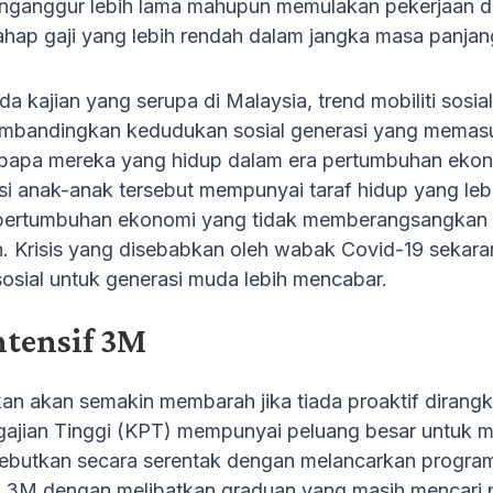
ganggur lebih lama mahupun memulakan pekerjaan dal
hap gaji yang lebih rendah dalam jangka masa panjang
a kajian yang serupa di Malaysia, trend mobiliti sosi
embandingkan kedudukan sosial generasi yang memasu
bapa mereka yang hidup dalam era pertumbuhan ekon
i anak-anak tersebut mempunyai taraf hidup yang lebih
 pertumbuhan ekonomi yang tidak memberangsangkan d
h. Krisis yang disebabkan oleh wabak Covid-19 sekara
sosial untuk generasi muda lebih mencabar.
ntensif 3M
an akan semakin membarah jika tiada proaktif dirang
gajian Tinggi (KPT) mempunyai peluang besar untuk 
ebutkan secara serentak dengan melancarkan program c
 3M dengan melibatkan graduan yang masih mencari p