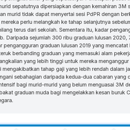
t murid sepatutnya dipersiapkan dengan kemahiran 3M 
 dan murid tidak dapat menyertai sesi PdPR dengan ber
 mereka perlu melangkah ke tahap selanjutnya sebelu
lang terus dari sekolah. Sementara itu, kadar pengan
b. Daripada sejumlah 300 ribu graduan lulusan 2020,
ar pengangguran graduan lulusan 2019 yang mencatat 
h teruk berbanding graduan yang memasuki alam pekerj
rangkalian yang lebih tinggi untuk mereka menganggu
ni mengakibatkan tahap gaji yang lebih rendah dalam 
nangani sebahagian daripada kedua-dua cabaran yang 
 intensif bagi murid-murid yang belum menguasai 3M 
akat graduan muda bagi mengelakkan kesan buruk Co
egara.