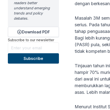
readers better
dengan berkesan
understand emerging
trends and policy
Masalah 3M seme
debates.
serius. Pada tah
tahap penguasaan
Download PDF
Bagi lebih kuran
Subscribe to our newsletter
(PASR) pula, sek
tidak kompeten b
Tinjauan tahun i
hampir 70% murid
dari awal ini unt
memburukkan lagi
asas. Lebih malan
Menurut Institut