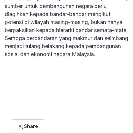
sumber untuk pembangunan negara perlu
diagihkan kepada bandar-bandar mengikut
potensi di wilayah masing-masing, bukan hanya
berpaksikan kepada hierarki bandar semata-mata.
Semoga perbandaran yang makmur dan seimbang
menjadi tulang belakang kepada pembangunan
sosial dan ekonomi negara Malaysia.
ARTICLE HIGHLIGHT
"Urbanisation brings both opportunities and
challenges; achieving balanced development
requires not just city growth, but also strategic
investment in other regions to ensure inclusive
prosperity for all."
Share