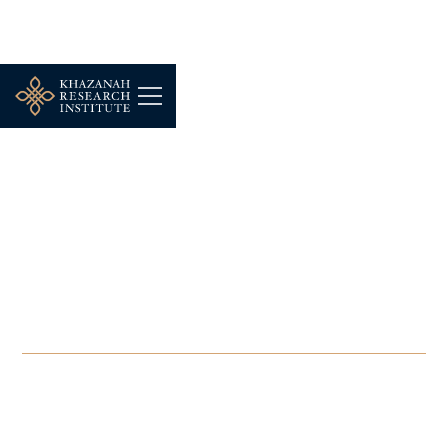
PANEL DISCUSSION
-
SEPTEMBER 3, 2024
Institut Penyelidikan
Khazanah saran
penubuhan agensi AI
berpusat
SEP 3, 2024