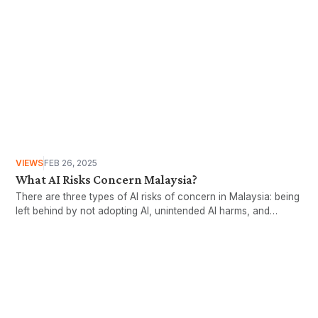
VIEWS
FEB 26, 2025
What AI Risks Concern Malaysia?
There are three types of AI risks of concern in Malaysia: being
left behind by not adopting AI, unintended AI harms, and
malicious AI. Readying policymakers, industry and the public
for the widespread adoption of AI can help society address AI
risks
Want more stories like these
in your inbox?