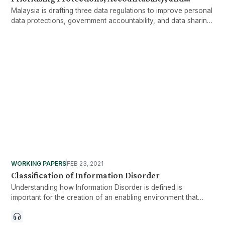
Malaysia is drafting three data regulations to improve personal
Efficiency
data protections, government accountability, and data sharing
efficiency across government agencies.
WORKING PAPERS
FEB 23, 2021
Classification of Information Disorder
Understanding how Information Disorder is defined is
important for the creation of an enabling environment that
facilitates truth and public discourse.