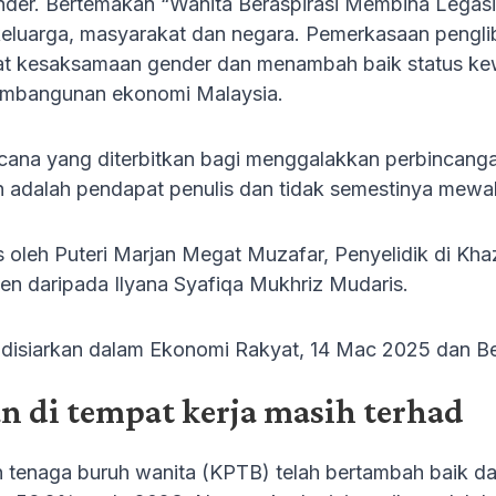
er. Bertemakan “Wanita Beraspirasi Membina Legasi”
eluarga, masyarakat dan negara. Pemerkasaan pengli
t kesaksamaan gender dan menambah baik status kew
mbangunan ekonomi Malaysia.
cana yang diterbitkan bagi menggalakkan perbincanga
h adalah pendapat penulis dan tidak semestinya mewaki
is oleh Puteri Marjan Megat Muzafar, Penyelidik di Kha
men daripada Ilyana Syafiqa Mukhriz Mudaris.
h disiarkan dalam Ekonomi Rakyat, 14 Mac 2025 dan Be
n di tempat kerja masih terhad
 tenaga buruh wanita (KPTB) telah bertambah baik d