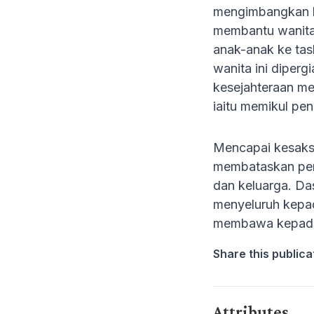
mengimbangkan ke
membantu wanita 
anak-anak ke tas
wanita ini diperg
kesejahteraan me
iaitu memikul pe
Mencapai kesaks
membataskan pen
dan keluarga. Da
menyeluruh kepad
membawa kepada 
Share this publica
Attributes