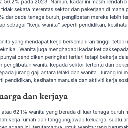
 56.2% pada 2023. Namun, kadar ini masih rendah be
a tidak sekata merentas sektor dan pekerjaan di mana
 daripada tenaga buruh, penglibatan mereka lebih te
ap sebagai “kerja wanita” seperti pendidikan, kesihatan
nita yang mendapat kerja berkemahiran tinggi, tetapi
eknikal. Wanita juga menghadapi kadar ketidaksepadan
unyai pendidikan peringkat tertiari tetapi bekerja da
 penglibatan wanita kepada sektor tertentu dan peker
ada jurang gaji antara lelaki dan wanita. Jurang ini 
ti pendidikan, kesihatan manusia dan aktiviti kerja sosi
uarga dan kerjaya
a atau 62.1% wanita yang berada di luar tenaga buru
lah kerja rumah dan tanggungjawab keluarga, suatu an
enjagaan ini, terutamanya untuk wanita yang beruma