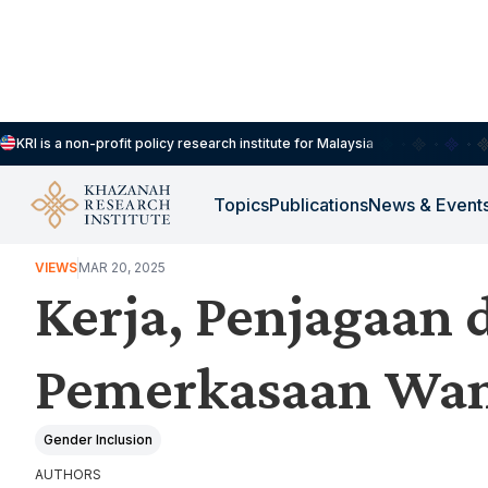
KRI is a non-profit policy research institute for Malaysia
Topics
Publications
News & Event
WORK, JOBS & LIVELIHOODS
VIEWS
MAR 20, 2025
Kerja, Penjagaan 
Pemerkasaan Wan
Gender Inclusion
AUTHORS