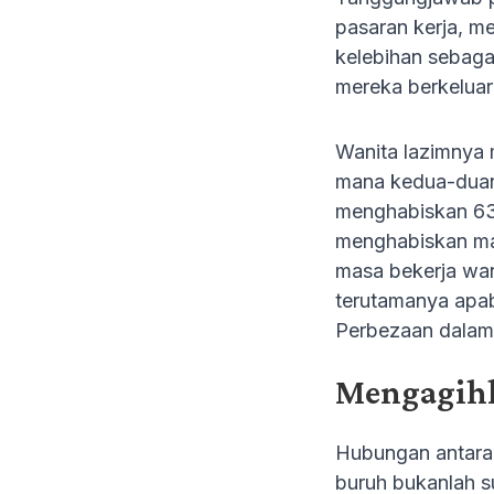
pasaran kerja, m
kelebihan sebaga
mereka berkeluar
Wanita lazimnya m
mana kedua-duany
menghabiskan 63.
menghabiskan mas
masa bekerja wan
terutamanya apa
Perbezaan dalam 
Mengagihk
Hubungan antara 
buruh bukanlah s