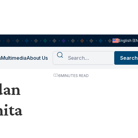
English (E
s
Multimedia
About Us
6
MINUTES READ
dan
ita