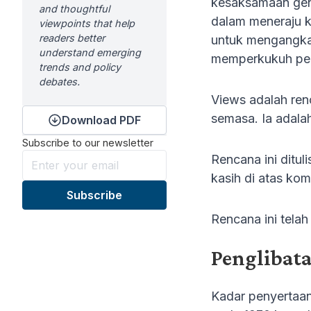
kesaksamaan gend
and thoughtful
dalam meneraju k
viewpoints that help
readers better
untuk mengangka
understand emerging
memperkukuh pe
trends and policy
debates.
Views adalah ren
semasa. Ia adala
Download PDF
Subscribe to our newsletter
Rencana ini ditul
kasih di atas ko
Rencana ini tela
Penglibata
Kadar penyertaan