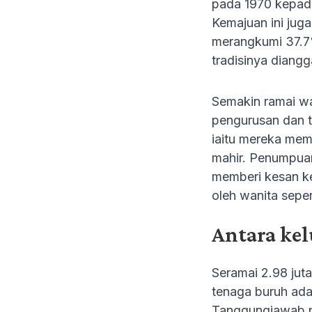
pada 1970 kepada
Kemajuan ini jug
merangkumi 37.7%
tradisinya diangg
Semakin ramai wa
pengurusan dan t
iaitu mereka memp
mahir. Penumpuan
memberi kesan kep
oleh wanita seper
Antara kel
Seramai 2.98 jut
tenaga buruh ada
Tanggungjawab p