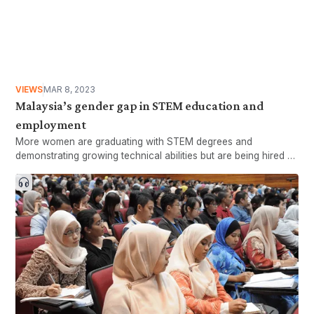
(Boo, Yen, and Lim 2016). Reisch (2001) agrees with Easterlin
and states that “beyond a certain income level, the marginal
utility of more available time is higher than the marginal utility
of more available income”. There are many more components
to happiness and well-being other than income, with time
being one of the key elements.
VIEWS
MAR 8, 2023
Malaysia’s gender gap in STEM education and
employment
More women are graduating with STEM degrees and
demonstrating growing technical abilities but are being hired at
lower rates than men.