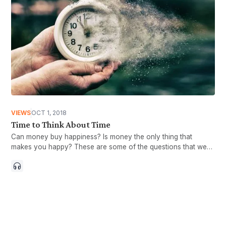
VIEWS
OCT 1, 2018
Time to Think About Time
Can money buy happiness? Is money the only thing that
makes you happy? These are some of the questions that we
may have heard or maybe even asked our friends during
casual conversations. Richard Easterlin, professor of
economics at the University of Southern California, first
suggested in 1974, that life happiness increases with average
income only up to a certain point beyond which it does not
increase (Easterlin 1974, 1995). In other words, the positive
correlation between happiness and income is only short-term