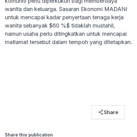
komuniti perlu diperkukuh bagi memberdaya
wanita dan keluarga. Sasaran Ekonomi MADANI
untuk mencapai kadar penyertaan tenaga kerja
wanita sebanyak $60 %$ tidaklah mustahil,
namun usaha perlu ditingkatkan untuk mencapai
matlamat tersebut dalam tempoh yang ditetapkan.
ARTICLE HIGHLIGHT
"Closing gender gaps at work starts with
equality at home. Family-friendly policies and
shared responsibilities are key to empowering
women in the workforce."
Hawati Abdul Hamid
Share
FORMER RESEARCHER
Share this publication