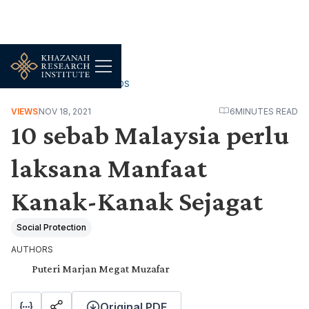
WORK, JOBS & LIVELIHOODS
VIEWS
NOV 18, 2021
6
MINUTES READ
10 sebab Malaysia perlu
laksana Manfaat
Kanak-Kanak Sejagat
Social Protection
AUTHORS
Puteri Marjan Megat Muzafar
Original PDF