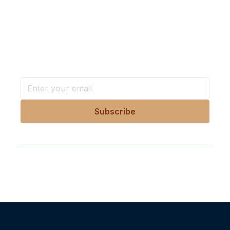
Want more stories like these
in your inbox?
Stay ahead with KRI, sign up for research updates,
events, and more
Follow Us On Our Socials