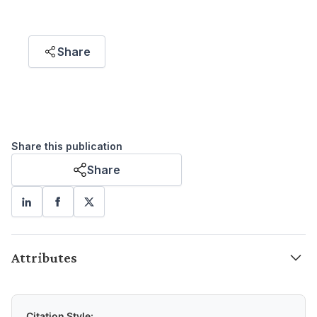
regardless of their family’s income or
background."
Share
Puteri Marjan Megat Muzafar
RESEARCH ASSOCIATE
Share this publication
Share
Attributes
Citation Style: