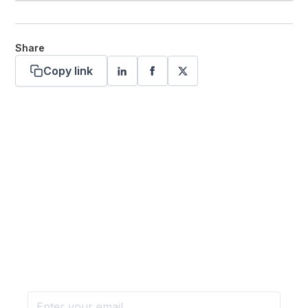
Share
Copy link
Want more stories like these
in your inbox?
Stay ahead with KRI, sign up for research updates,
events, and more