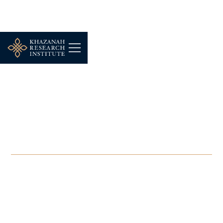
WEBINAR
-
NOVEMBER 10, 2021
Bicara KRI - Mencakna
Kelestarian Hidup pada
Usia Tua
NOV 10, 2021