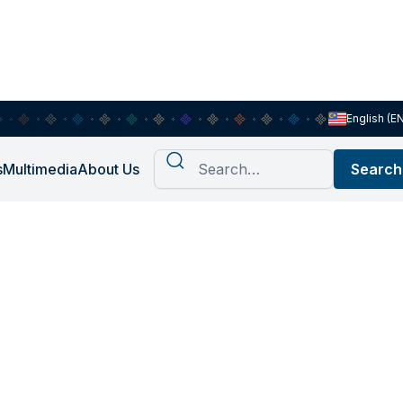
English (E
s
Multimedia
About Us
mbebasan:
tralan