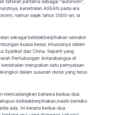
an tafsiran pertama sebagai “autonomi”,
nurutnya, kenetralan ASEAN pada era
onomi, namun sejak tahun 2000-an, ia
alan sebagai ketidakberpihakan semakin
ertembungan kuasa besar, khususnya dalam
a Syarikat dan China. Seperti yang
nsyarah Perhubungan Antarabangsa di
5, kenetralan merupakan satu pernyataan
sekongkol dalam susunan dunia yang terus
gan mencadangkan bahawa kedua-dua
mahupun ketidakberpihakan,masih berisiko
dia ada. Ini kerana kedua-dua
if tentang apa yang dianggap sebagai