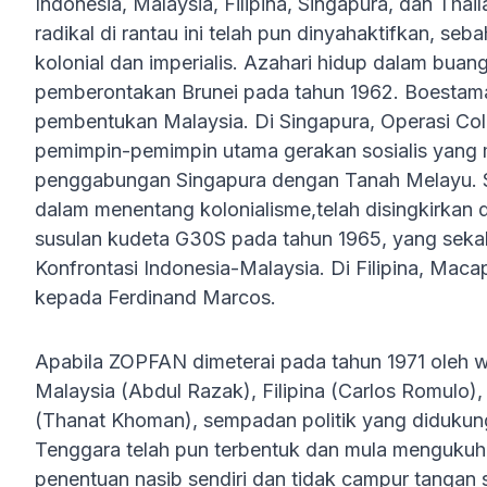
Indonesia, Malaysia, Filipina, Singapura, dan Tha
radikal di rantau ini telah pun dinyahaktifkan, 
kolonial dan imperialis. Azahari hidup dalam buan
pemberontakan Brunei pada tahun 1962. Boestama
pembentukan Malaysia. Di Singapura, Operasi Co
pemimpin-pemimpin utama gerakan sosialis yang 
penggabungan Singapura dengan Tanah Melayu. S
dalam menentang kolonialisme,telah disingkirkan 
susulan kudeta G30S pada tahun 1965, yang seka
Konfrontasi Indonesia-Malaysia. Di Filipina, Maca
kepada Ferdinand Marcos.
Apabila ZOPFAN dimeterai pada tahun 1971 oleh w
Malaysia (Abdul Razak), Filipina (Carlos Romulo),
(Thanat Khoman), sempadan politik yang didukung
Tenggara telah pun terbentuk dan mula menguku
penentuan nasib sendiri dan tidak campur tangan s