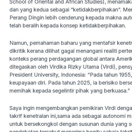
School of Oriental and African Studies), menamak
dan yang kedua sebagai “ketidakberpihakan”. Me
Perang Dingin lebih cenderung kepada makna aut
telah beralih kepada konsep ketidakberpihakan.
Namun, pemahaman baharu yang mentafsir kenetr
dikritik kerana dilihat gagal menangani realiti p
konteks perang perdagangan global antara Amerik
ditegaskan oleh Virdika Rizky Utama (Virdi), pe
President University, Indonesia: “Pada tahun 195
keupayaan diri. Pada tahun 2025, ia berisiko ber
memihak kepada segelintir pihak yang berkuasa.”
Saya ingin mengembangkan pemikiran Virdi den
takrif kenetralan ini,sama ada sebagai autonomi 
untuk bersekongkol dengan susunan dunia yang se
pendekatan tersebut menerima begitu sahaja takr