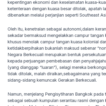
kepentingan ekonomi dan keselamatan kuasa-kuasa
ketenteraan dengan kuasa besar ditolak, apatah l
dibenarkan melalui perjanjian seperti Southeast A
Oleh itu, kenetralan sebagai autonomi,dalam kera
sekadar bermaksud mengelakkan campur tangan ku
khusus menolak campur tangan kuasa kolonial dan i
ketidakberpihakan bukanlah maksud sebenar “non
Negara Berkecuali merupakan bentuk persekutuan 
kepada perjuangan pembebasan dan penyahjajahan.
(yang dianggap “luaran”), selagi mereka berkongsi
tidak ditolak, malah diraikan,sebagaimana yang 
sidang-sidang kemuncak Gerakan Berkecuali.
Namun, menjelang Pengisytiharan Bangkok pada
sebagai sebuah kumpulan serantau rasmi dengan k