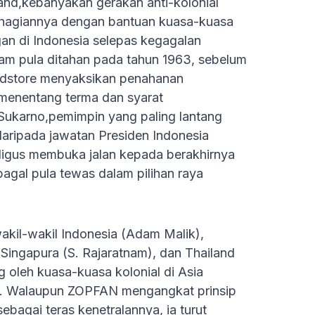
iland,kebanyakan gerakan anti-kolonial
sebahagiannya dengan bantuan kuasa-kuasa
gan di Indonesia selepas kegagalan
m pula ditahan pada tahun 1963, sebelum
ldstore menyaksikan penahanan
menentang terma dan syarat
ukarno,pemimpin yang paling lantang
daripada jawatan Presiden Indonesia
ligus membuka jalan kepada berakhirnya
pagal pula tewas dalam pilihan raya
akil-wakil Indonesia (Adam Malik),
 Singapura (S. Rajaratnam), dan Thailand
 oleh kuasa-kuasa kolonial di Asia
h. Walaupun ZOPFAN mengangkat prinsip
ebagai teras kenetralannya, ia turut