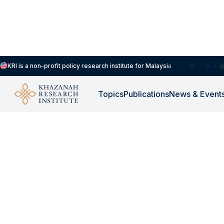
KRI is a non-profit policy research institute for Malaysia
Topics
Publications
News & Event
-
OCTOBER 30, 2025
Antara Diam dan Pe
Menilai Semula Kene
ASEAN