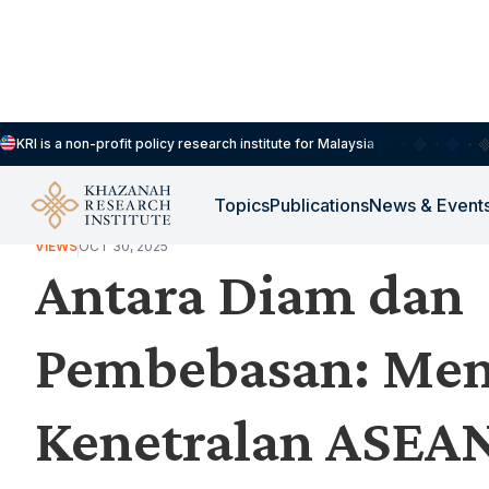
KRI is a non-profit policy research institute for Malaysia
Topics
Publications
News & Event
VIEWS
OCT 30, 2025
Antara Diam dan
Pembebasan: Men
Kenetralan ASEA