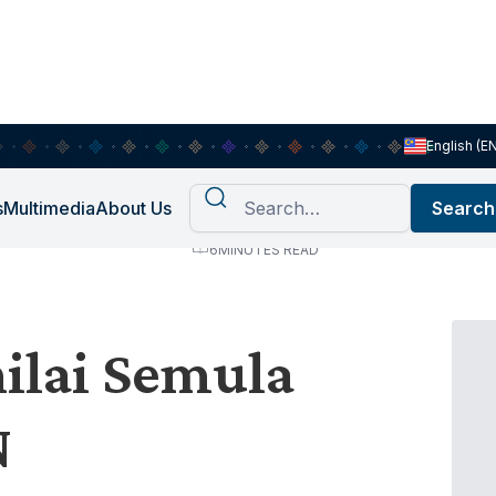
English (E
s
Multimedia
About Us
6
MINUTES READ
ilai Semula
N