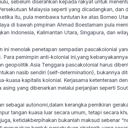
ahulu, sebelum diserahkan kepada rakyat untuk menen
Persekutuan Malaysia seperti yang dicadangkan, dan
 ketika itu, pula membawa tuntutan ke atas Borneo Uta
alaya di bawah pimpinan Ahmad Boestamam pula mem
an Indonesia, Kalimantan Utara, Singapura, dan wilay
 ini menolak penetapan sempadan pascakolonial yang 
. Para pemimpin anti-kolonial ini,yang kebanyakannya 
geopolitik Asia Tenggara pascakolonial harus diben
ntukan nasib sendiri (self-determination), bukannya d
a-kuasa kapitalis kolonial. Kerjasama ketenteraan den
 asing yang dibenarkan melalui perjanjian seperti Sou
alan sebagai autonomi,dalam kerangka pemikiran gerak
ur tangan kuasa luar secara umum, tetapi secara kh
tu juga, ketidakberpihakan bukanlah maksud sebenar “
i merupakan bentuk persekutuan strategik yang secar