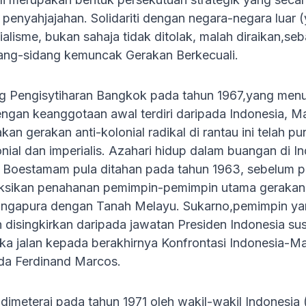
enyahjajahan. Solidariti dengan negara-negara luar (
nialisme, bukan sahaja tidak ditolak, malah diraikan,
ang-sidang kemuncak Gerakan Berkecuali.
g Pengisytiharan Bangkok pada tahun 1967,yang me
ngan keanggotaan awal terdiri daripada Indonesia, Mal
an gerakan anti-kolonial radikal di rantau ini telah
nial dan imperialis. Azahari hidup dalam buangan di 
 Boestamam pula ditahan pada tahun 1963, sebelum p
ksikan penahanan pemimpin-pemimpin utama gerakan s
ngapura dengan Tanah Melayu. Sukarno,pemimpin yan
ah disingkirkan daripada jawatan Presiden Indonesia 
a jalan kepada berakhirnya Konfrontasi Indonesia-Mal
ada Ferdinand Marcos.
imeterai pada tahun 1971 oleh wakil-wakil Indonesia (