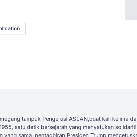
blication
megang tampuk Pengerusi ASEAN,buat kali kelima dalam
955, satu detik bersejarah yang menyatukan solidarit
hun yang sama, pentadbiran Presiden Trump mencetusk