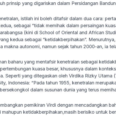
uh prinsip yang digariskan dalam Persidangan Bandung
etralan, istilah ini boleh ditafsir dalam dua cara: p
 kedua, sebagai “tidak memihak dalam persaingan kuasa
rabangsa (kini di School of Oriental and African Stu
yang kedua sebagai “ketidakberpihakan”. Menurutnya,
 makna autonomi, namun sejak tahun 2000-an, ia tela
 baharu yang mentafsir kenetralan sebagai ketidakber
i pertembungan kuasa besar, khususnya dalam kontek
na. Seperti yang ditegaskan oleh Virdika Rizky Utama 
sity, Indonesia: “Pada tahun 1955, kenetralan merupak
o bersekongkol dalam susunan dunia yang terus memiha
mbangkan pemikiran Virdi dengan mencadangkan baha
 mahupun ketidakberpihakan,masih berisiko untuk be