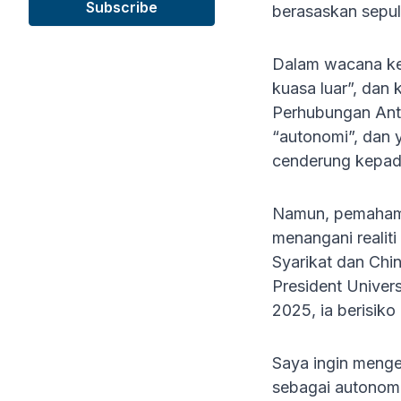
berasaskan sepul
Dalam wacana ken
kuasa luar”, dan
Perhubungan Anta
“autonomi”, dan 
cenderung kepada
Namun, pemahaman
menangani realit
Syarikat dan Chi
President Univer
2025, ia berisik
Saya ingin menge
sebagai autonomi