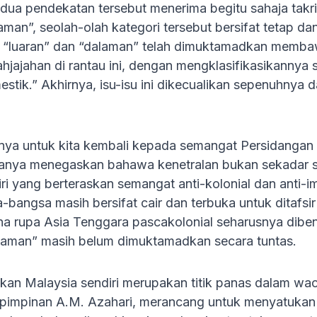
-dua pendekatan tersebut menerima begitu sahaja takr
aman”, seolah-olah kategori tersebut bersifat tetap d
“luaran” dan “dalaman” telah dimuktamadkan membaw
hjajahan di rantau ini, dengan mengklasifikasikannya
stik.” Akhirnya, isu-isu ini dikecualikan sepenuhnya
ngnya untuk kita kembali kepada semangat Persidanga
nya menegaskan bahawa kenetralan bukan sekadar satu
i yang berteraskan semangat anti-kolonial dan anti-im
bangsa masih bersifat cair dan terbuka untuk ditafs
a rupa Asia Tenggara pascakolonial seharusnya dibe
alaman” masih belum dimuktamadkan secara tuntas.
an Malaysia sendiri merupakan titik panas dalam wac
 pimpinan A.M. Azahari, merancang untuk menyatukan