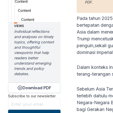
Content
PDF.
Content
Pada tahun 2025,
Content
bertepatan denga
VIEWS
Individual reflections
Asia dalam menen
and analyses on timely
Trump mencetuska
topics, offering context
penguin,sekali gu
and thoughtful
dominasi imperial
viewpoints that help
readers better
understand emerging
Dalam konteks in
trends and policy
terang-terangan 
debates.
Download PDF
Sebelum Asia Ten
terlebih dahulu 
Subscribe to our newsletter
Negara-Negara Be
bagi Gerakan Neg