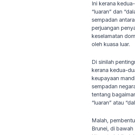
Ini kerana kedua
“luaran” dan “dal
sempadan antara 
perjuangan penya
keselamatan dome
oleh kuasa luar.
Di sinilah penti
kerana kedua-dua
keupayaan mandir
sempadan negara-
tentang bagaiman
“luaran” atau “d
Malah, pembentuk
Brunei, di bawah