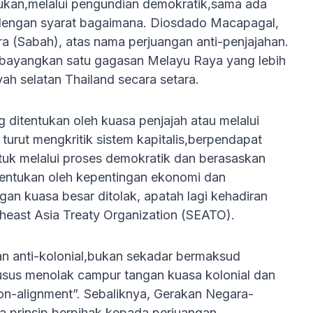
tukan,melalui pengundian demokratik,sama ada
 dengan syarat bagaimana. Diosdado Macapagal,
ra (Sabah), atas nama perjuangan anti-penjajahan.
bayangkan satu gagasan Melayu Raya yang lebih
ah selatan Thailand secara setara.
ditentukan oleh kuasa penjajah atau melalui
turut mengkritik sistem kapitalis,berpendapat
tuk melalui proses demokratik dan berasaskan
itentukan oleh kepentingan ekonomi dan
gan kuasa besar ditolak, apatah lagi kehadiran
theast Asia Treaty Organization (SEATO).
an anti-kolonial,bukan sekadar bermaksud
usus menolak campur tangan kuasa kolonial dan
non-alignment”. Sebaliknya, Gerakan Negara-
a prinsip berpihak kepada perjuangan