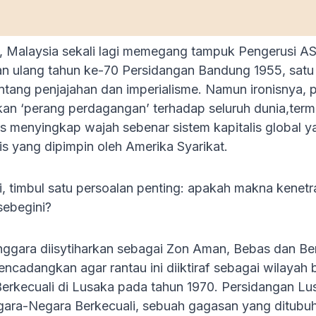
 Malaysia sekali lagi memegang tampuk Pengerusi ASEAN
n ulang tahun ke-70 Persidangan Bandung 1955, satu d
tang penjajahan dan imperialisme. Namun ironisnya, 
n ‘perang perdagangan’ terhadap seluruh dunia,terma
s menyingkap wajah sebenar sistem kapitalis global y
is yang dipimpin oleh Amerika Syarikat.
i, timbul satu persoalan penting: apakah makna kene
sebegini?
ggara diisytiharkan sebagai Zon Aman, Bebas dan Be
mencadangkan agar rantau ini diiktiraf sebagai wilaya
rkecuali di Lusaka pada tahun 1970. Persidangan Lu
ara-Negara Berkecuali, sebuah gagasan yang ditubuh