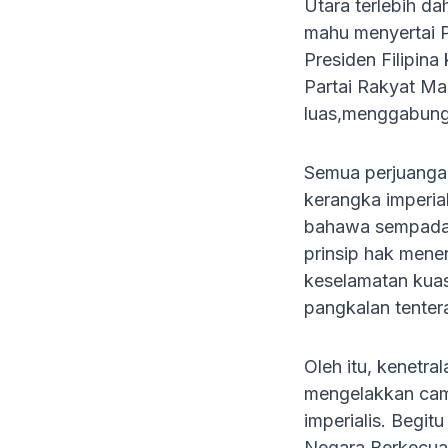
Utara terlebih d
mahu menyertai 
Presiden Filipina
Partai Rakyat M
luas,menggabungk
Semua perjuangan
kerangka imperial
bahawa sempadan 
prinsip hak mene
keselamatan kuas
pangkalan tentera
Oleh itu, kenetr
mengelakkan camp
imperialis. Begi
Negara Berkecual