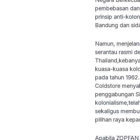
pembebasan dan p
prinsip anti-kolo
Bandung dan sid
Namun, menjelan
serantau rasmi de
Thailand,kebanyak
kuasa-kuasa kolo
pada tahun 1962.
Coldstore menya
penggabungan Si
kolonialisme,tel
sekaligus membuk
pilihan raya kep
Apabila ZOPFAN d